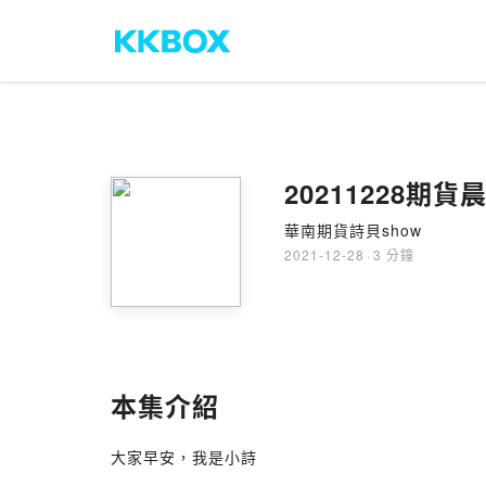
20211228期
華南期貨詩貝show
2021-12-28
·
3 分鐘
本集介紹
大家早安，我是小詩