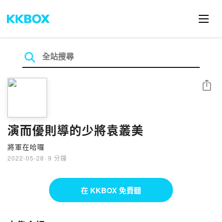
分享
演而優則導的少將袁叢美
將軍在哈囉
2022-05-28
·
9 分鐘
在 KKBOX 免費聽