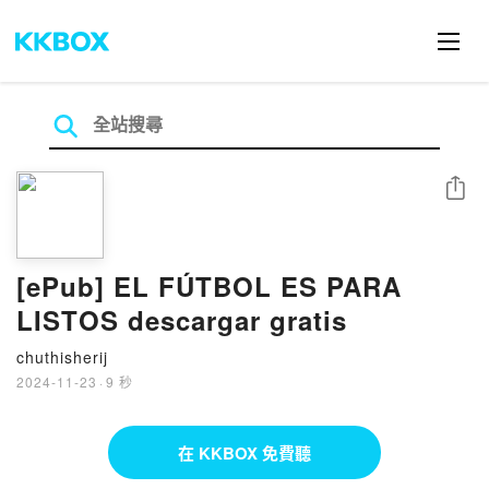
分享
[ePub] EL FÚTBOL ES PARA
LISTOS descargar gratis
chuthisherij
2024-11-23
·
9 秒
在 KKBOX 免費聽