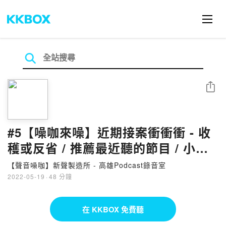
分享
#5【噪咖來噪】近期接案衝衝衝 - 收
穫或反省 / 推薦最近聽的節目 / 小聊
一下尚不健康的Podcast產業 ft.威
【聲音噪咖】新聲製造所 - 高雄Podcast錄音室
廉、小P、明秀
2022-05-19
·
48 分鐘
在 KKBOX 免費聽