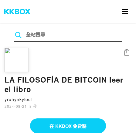
分享
LA FILOSOFÍA DE BITCOIN leer
el libro
yruhynkyloci
2024-08-21
·
8 秒
在 KKBOX 免費聽