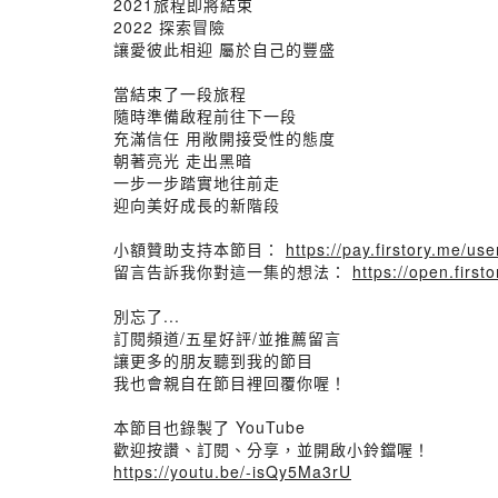
2021旅程即將結束
2022 探索冒險
讓愛彼此相迎 屬於自己的豐盛
當結束了一段旅程
隨時準備啟程前往下一段
充滿信任 用敞開接受性的態度
朝著亮光 走出黑暗
一步一步踏實地往前走
迎向美好成長的新階段
小額贊助支持本節目：
https://pay.firstory.me/us
留言告訴我你對這一集的想法：
https://open.fir
別忘了...
訂閱頻道/五星好評/並推薦留言
讓更多的朋友聽到我的節目
我也會親自在節目裡回覆你喔！
本節目也錄製了 YouTube
歡迎按讚、訂閱、分享，並開啟小鈴鐺喔！
https://youtu.be/-isQy5Ma3rU