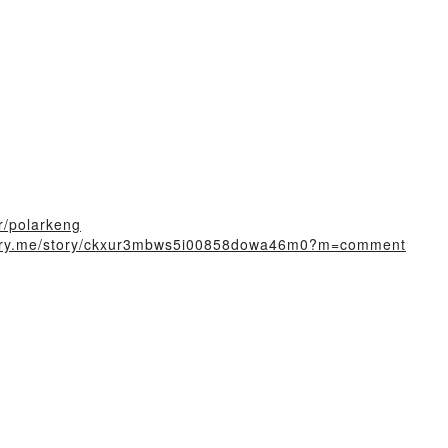
er/polarkeng
story.me/story/ckxur3mbws5i00858dowa46m0?m=comment