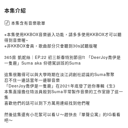
本集介紹
本集含有音樂歌單
※本集使用KKBOX音樂嵌入功能，請多多使用KKBOX才可以聽
得到音樂喔~
※非KKBOX會員，歌曲部分只會聽到30s試聽版喔
365房 凱妮絲｜EP.22 初三新春特別節目ft 「DeerJoy喬伊是
一隻鹿」Suma aka 仰德駕訓班的Suma
這集很難得可以與大學時期在淡江詞創社認識的Suma聚聚
忍不住一邊話當年一邊聊音樂
「DeerJoy喬伊是一隻鹿」在2021年底發了迷你專輯《生》
本集直接擔任特派員殺到Suma平常製作音樂的工作室錄了這一
集
喜歡他們的話可以到下方萬用連結找到他們喔
然後這集還有小花絮可以看Ｕ～趕快去『單聲公寓』的IG看看
吧～