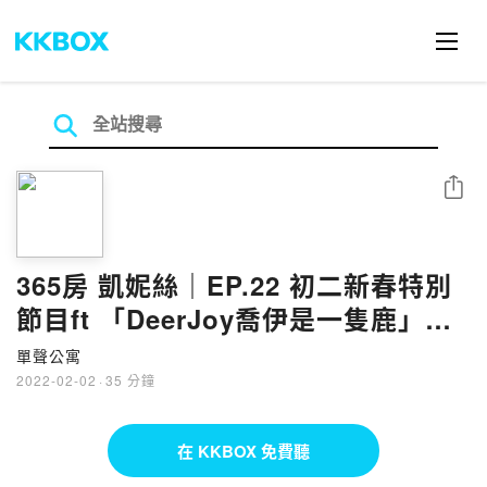
分享
365房 凱妮絲｜EP.22 初二新春特別
節目ft 「DeerJoy喬伊是一隻鹿」
Suma aka仰德駕訓班的Suma
單聲公寓
2022-02-02
·
35 分鐘
在 KKBOX 免費聽