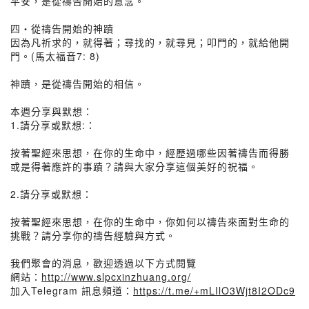
平安，是從禱告開始的意念。
四・從禱告開始的神蹟
因為凡祈求的，就得著；尋找的，就尋見；叩門的，就給他開
門。(馬太福音7: 8)
神蹟，是從禱告開始的相信。
本週分享與默想：
1.請分享或默想:：
按著聖經來思想，在你的生命中，經歷過哪些因著禱告而得勝
或是得著應許的事蹟？請與大家分享這個美好的祝福。
2.請分享或默想：
按著聖經來思想，在你的生命中，你如何以禱告來面對生命的
挑戰？請分享你的禱告經驗與方式。
我們聚會的消息，歡迎透過以下方式閱覽
網站：
http://www.slpcxinzhuang.org/
加入Telegram 訊息頻道：
https://t.me/+mLIlO3Wjt8I2ODc9