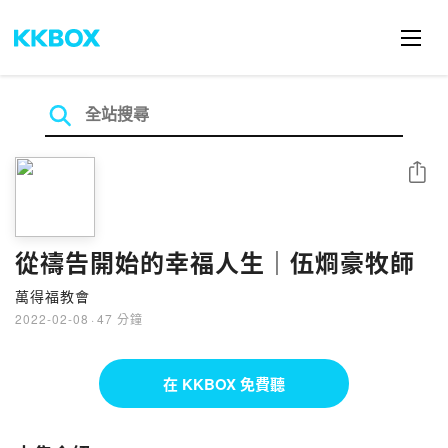
分享
從禱告開始的幸福人生｜伍烱豪牧師
萬得福教會
2022-02-08
·
47 分鐘
在 KKBOX 免費聽