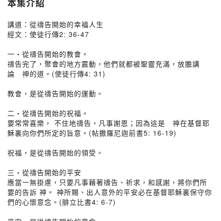
本集介紹
講道：從禱告開始的幸福人生
經文：使徒行傳2: 36-47
一・從禱告開始的教會。
禱告完了，聚會的地方震動，他們就都被聖靈充滿，放膽講
論 神的道。(使徒行傳4: 31)
教會，是從禱告開始的運動。
二・從禱告開始的祝福。
要常常喜樂， 不住地禱告，凡事謝恩；因為這是 神在基督耶
穌裏向你們所定的旨意。(帖撒羅尼迦前書5: 16-19)
祝福，是從禱告開始的領受。
三・從禱告開始的平安
應當一無掛慮，只要凡事藉著禱告、祈求，和感謝，將你們所
要的告訴 神。 神所賜、出人意外的平安必在基督耶穌裏保守你
們的心懷意念。(腓立比書4: 6-7)