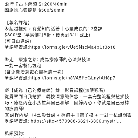
🕉️牌卡占卜解讀 $1200/40min
💌諮詢心靈提點 $500/20min
【報名課程】
🌟超越框架，有覺知的活著｜心靈成長的12堂課
$800/堂 (早鳥價打8折，優惠到3/11截止)
(可自由選課)
​💗課程資訊:
https://forms.gle/vUe5NscMa4pUr3o18
🌟走上療癒之路: 成為療癒師的心法與技法
一對一客製化課程
(含免費潛意識心靈療癒一次)
​💗課程資訊:
https://forms.gle/n8VA5FeGLnytAH8p7
🌈【成為自己的療癒師】線上影音課程(無限觀看)
從覺察到自我挖掘，轉換潛意識信念，一套完整流程與挖掘技
巧，療癒內在小孩並與自己和解。回歸內心，你就是自己最棒
的療癒師!
👉🏻課程內容: 14堂影音課 + 療癒手冊電子檔 + 一對一私訊問答
🌟課程資訊:
https://site-4579988-6621-6336.mystri
...
私訊預約: