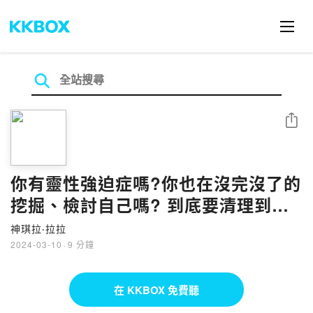
分享
你有靈性強迫症嗎?你也在沒完沒了的
挖掘、檢討自己嗎? 到底要清理到什
麼時候呢?
神琪拉‧拉拉
2024-03-10
·
9 分鐘
在 KKBOX 免費聽