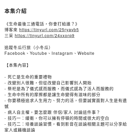
本集介紹
《生命最後三通電話，你會打給誰？》
博客來
https://tinyurl.com/25ryavb5
三采
https://tinyurl.com/24xxorq9
追蹤冬瓜行旅（小冬瓜）
Facebook、Youtube、Instagram、Website
【本集內容】
- 死亡是生命的重要禮物
- 改變別人很難，但從改變自己影響別人開始
- 祭祀是為了儀式感而服務，而儀式感為了活人而服務的
- 生命中所有的摩擦都是讓生命變得有滋味的部分
- 你要積極追求人生用力、努力的活，但要誠實面對人生是有遺
憾
- 病人自主權，要怎麼跟 伴侶/家人 討論這件事？
- 技巧一：緩衝，你可以擁有停頓的時間或很大的空白
- 技巧二：培養談論習慣，看到影音在談論相關主題可以分享給
家人或藉機談論