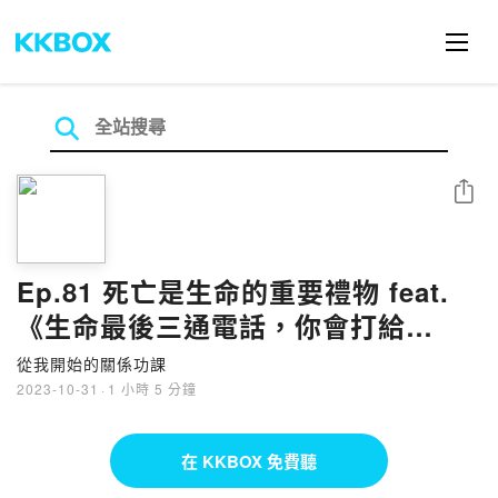
分享
Ep.81 死亡是生命的重要禮物 feat.
《生命最後三通電話，你會打給
誰？》作者郭憲鴻（小冬瓜）
從我開始的關係功課
2023-10-31
·
1 小時 5 分鐘
在 KKBOX 免費聽