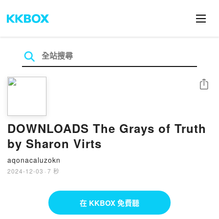
分享
DOWNLOADS The Grays of Truth
by Sharon Virts
aqonacaluzokn
2024-12-03
·
7 秒
在 KKBOX 免費聽