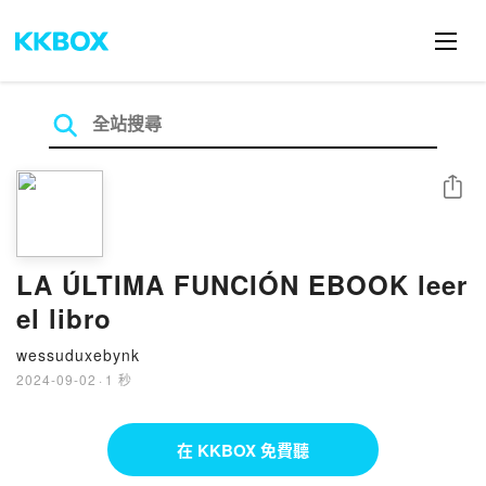
分享
LA ÚLTIMA FUNCIÓN EBOOK leer
el libro
wessuduxebynk
2024-09-02
·
1 秒
在 KKBOX 免費聽