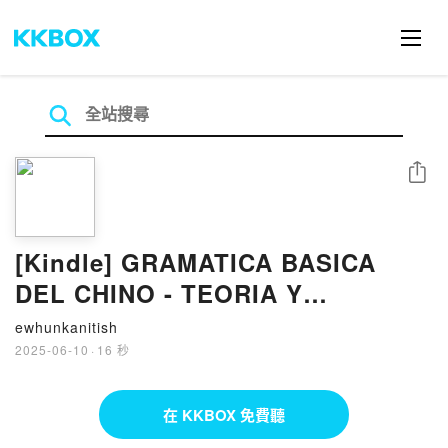
分享
[Kindle] GRAMATICA BASICA
DEL CHINO - TEORIA Y
PRACTICA descargar gratis
ewhunkanitish
2025-06-10
·
16 秒
在 KKBOX 免費聽