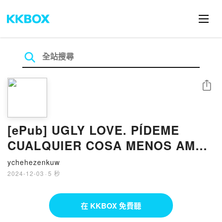
分享
[ePub] UGLY LOVE. PÍDEME
CUALQUIER COSA MENOS AMOR
EBOOK descargar gratis
ychehezenkuw
2024-12-03
·
5 秒
在 KKBOX 免費聽