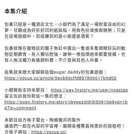
本集介紹
包養已經是一種酒店文化，小姐們為了滿足一場財富自由的幻
夢，甘願成為好折好凹的紙娃娃，用角色扮演換取酬勞；只是
在這場遊戲中，到底賺到的是小姐還是酒客？
包養就像在寵物店的籠子魚缸中選出一隻或多隻順眼好玩的動
物定期餵食，有人獨佔慾強，誰伸一根指頭過來都要發飆，也
有人無法獨力負擔飼料費，不介意與其他人共養。
這集就來跟大家聊聊這個sugar daddy的包養遊戲：
https://vocus.cc/article/5ecb50cffd897800017b0d02
小額贊助支持本節目：
https://pay.firstory.me/user/noaxtao
留言告訴我你對這一集的想法：
https://open.firstory.me/story/ckyeezgldj3t50910q9yqn1b
q?m=comment
本節目由方格子電台、陶曉嫚共同製作
讓我們一起在內容的宇宙裡，展開各種驚喜與奧妙的旅程吧！
方格子網站：
https://vocus.cc/