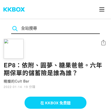
分享
EP8：依附、圓夢、糖果爸爸。六年
期保單的儲蓄險是誰為誰？
曉嫚的Cult Bar
2022-01-14
·
19 分鐘
在 KKBOX 免費聽