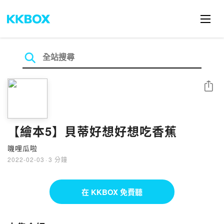
分享
【繪本5】貝蒂好想好想吃香蕉
嘰哩瓜啦
2022-02-03
·
3 分鐘
在 KKBOX 免費聽