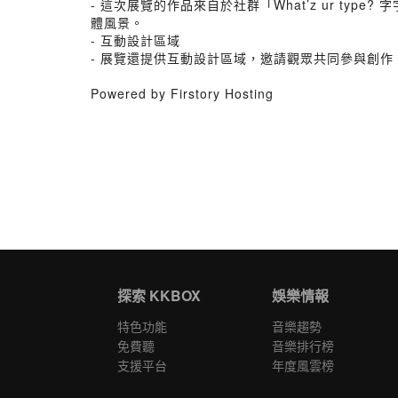
- 這次展覽的作品來自於社群「What’z ur 
體風景。
- 互動設計區域
- 展覽還提供互動設計區域，邀請觀眾共同參與創
Powered by Firstory Hosting
探索 KKBOX
娛樂情報
特色功能
音樂趨勢
免費聽
音樂排行榜
支援平台
年度風雲榜