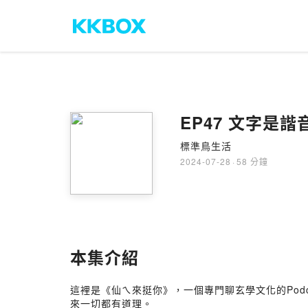
EP47 文字是諧音
標準鳥生活
2024-07-28
·
58 分鐘
本集介紹
這裡是《仙ㄟ來挺你》，一個專門聊玄學文化的Pod
來一切都有道理。