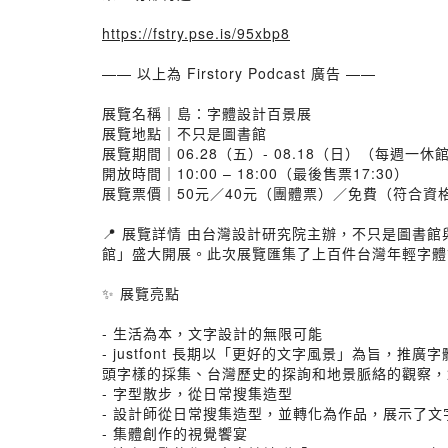
https://fstry.pse.is/95xbp8
—— 以上為 Firstory Podcast 廣告 ——
展覽名稱｜島：字體設計百景展
展覽地點｜不只是圖書館
展覽期間｜06.28（五）- 08.18（日）（每週一休
開放時間｜10:00 – 18:00（最後售票17:30）
展覽票價｜50元／40元（團體票）／免費（符合資
📍 展覽詳情 由台灣設計研究院主辦，不只是圖書館與 
館」盛大開展。此次展覽匯集了上百件台灣年輕字體
✨ 展覽亮點
- 生活為本，文字設計的無限可能
- justfont 長期以「更好的文字風景」為
頭字樣的採集、台灣歷史的探詢和地景脈絡的觀察，
- 字型散步，從日常搜集造型
- 設計師從日常搜集造型，並轉化為作品，展示了
- 集體創作的視覺饗宴