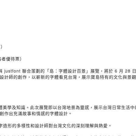
館）
格者優待票）
justfont 聯合策劃的「島：字體設計百景」展覽，將於 6 月 28 
設計師的創作，以嶄新的字體看見台灣，展示寶島特有的文化與景
旨，推廣字體美學及知識。此次展覽即以台灣地景為靈感，展示台灣日常生
創作出充滿故事和情感的字體設計。
文字造形的多樣性和設計師對台灣文化的深刻理解與熱愛。