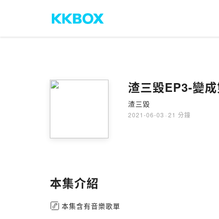
渣三毀EP3-變
渣三毀
2021-06-03
·
21 分鐘
本集介紹
本集含有音樂歌單