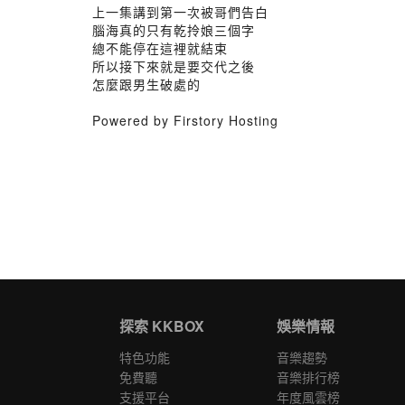
上一集講到第一次被哥們告白
腦海真的只有乾拎娘三個字
總不能停在這裡就結束
所以接下來就是要交代之後
怎麼跟男生破處的
Powered by Firstory Hosting
探索 KKBOX
娛樂情報
特色功能
音樂趨勢
免費聽
音樂排行榜
支援平台
年度風雲榜