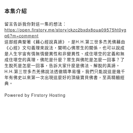
本集介紹
留言告訴我你對這一集的想法：
https://open.firstory.me/story/ckzc2bxdx8oua09575ht0yg
q6?m=comment
這部經典聖著《藉心經說真諦》，是H.H.第三世多杰羌佛藉由
《心經》文句義理來說法，闡明心佛眾生的關係，也可以說成
是人生宇宙有情無情變異性和非變異性、成住壞空的定義和無
成住壞空的真理，佛陀是什麼？眾生與佛陀是怎麼一回事？了
生脫死是怎麼一回事，告訴大家什麼是佛法、解脫的真諦。
H.H.第三世多杰羌佛說法透徹精準易懂，我們只能說這是幾千
年有佛史以來第一次出現這麼好的頂級寶貝佛書，至高精髓經
典。
Powered by Firstory Hosting