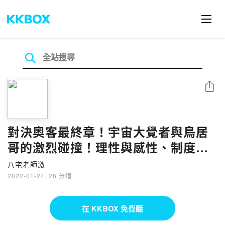
分享
對決奧客最終章！宇宙大覺者與鳥居
哥的激烈碰撞！理性與感性、制度與
同理心的最大衝突！-店內低消的經營
八宅老師激
策略(下)
2022-01-24
·
26 分鐘
在 KKBOX 免費聽