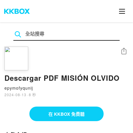
分享
Descargar PDF MISIÓN OLVIDO
epymofyqunij
2024-08-13
·
8 秒
在 KKBOX 免費聽