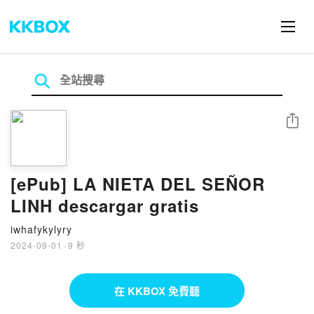
分享
[ePub] LA NIETA DEL SEÑOR
LINH descargar gratis
iwhafykylyry
2024-09-01
·
9 秒
在 KKBOX 免費聽