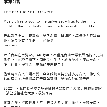
本集介紹
THE BEST IS YET TO COME！
—————————
Music gives a soul to the universe, wings to the mind,
flight to the imagination, and life to everything. - Plato
音樂賦予宇宙一顆靈魂，給予心靈一雙翅膀，讓想像力飛躍奔
馳、讓萬物有了生命。 - 柏拉圖
～～～～
金革音樂在台灣深耕 40 餘年，不僅是台灣音樂領導品牌，更將
我們心血的種子播下，開出美化生活、教育英才、療癒身心、
淨化社會、提升文化底蘊的美麗花朵！
儘管現今音樂市場丕變，金革始終稟持發揚多元音樂、傳承文
化的理念，持續將美好音樂與藝術帶給海內外的知音們！
2022年，我們將呈現更多優質的音樂製作 / 演出 / 黑膠圖書館
/ 講堂等給社會大眾，敬請期待！
新春之際，祈願世界太平。祝福大家：新年愉快，身體安康，