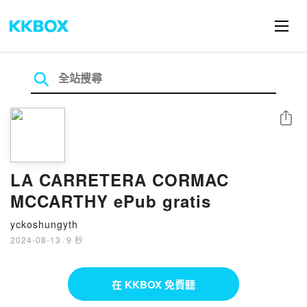
分享
LA CARRETERA CORMAC
MCCARTHY ePub gratis
yckoshungyth
2024-08-13
·
9 秒
在 KKBOX 免費聽