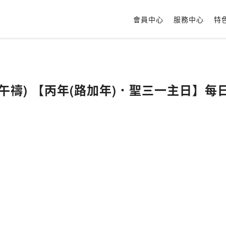
會員中心
服務中心
特
5日(午禱) 【丙年(路加年)．聖三一主日】