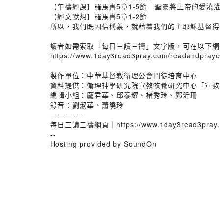
【午禱經課】羅馬書5章1-5節 聖靈將上帝的愛澆
【經文默想】羅馬書5章1-2節
所以，我們既因信稱義，就藉着我們的主耶穌基督得
讀者如需索取「每日三讀三禱」文字版，可在以下網
https://www.1day3read3pray.com/readandpraye
製作單位：中華基督教衛理公會門徒培育中心
資料提供：衛理神學研究院宣教牧養研究中心「宣教
編輯小組：龐君華、邱泰耀、褚秀玲、鄭沂珊
錄音：劉淑華、蕭曉玲
－－－－－
每日三讀三禱網頁｜
https://www.1day3read3pray
--
Hosting provided by SoundOn