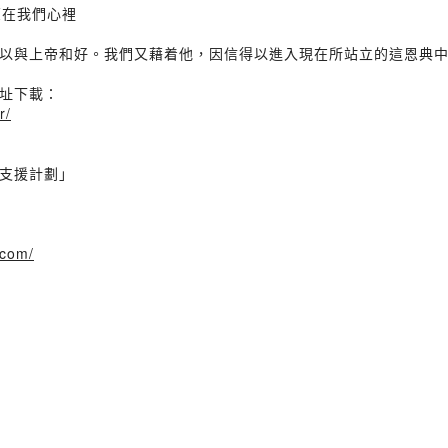
灌在我們心裡
以與上帝和好。我們又藉着他，因信得以進入現在所站立的這恩典
址下載：
r/
支援計劃」
.com/