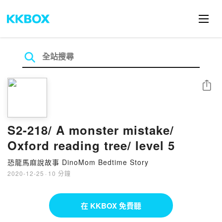
分享
S2-218/ A monster mistake/
Oxford reading tree/ level 5
恐龍馬麻說故事 DinoMom Bedtime Story
2020-12-25
·
10 分鐘
在 KKBOX 免費聽