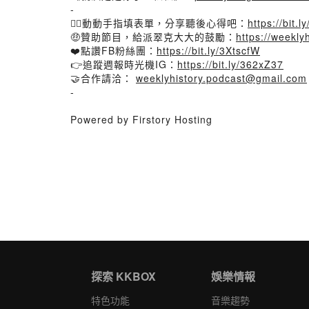
-
🙋‍♂️動動手指填表單，分享聽後心得吧：
https://bit.
🤑贊助節目，給派翠克大大的鼓勵：
https://weekly
❤️點讚FB粉絲團：
https://bit.ly/3XtscfW
👉追蹤週報時光機IG：
https://bit.ly/362xZ37
🤝合作請洽：
weeklyhistory.podcast@gmail.com
-
Powered by Firstory Hosting
探索 KKBOX
娛樂情報
特色功能
音樂趨勢