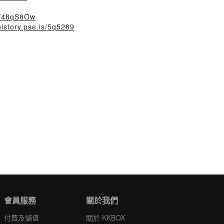
ly/48qS8Ow
history.pse.is/5q5289
會員服務
關於我們
付費及儲值
關於 KKBOX