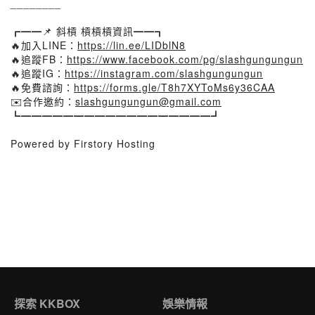
________
┏━━📌 斜槓 槓槓槓資訊━━┓
🔥加入LINE：
https://lin.ee/LIDblN8
🔥追蹤FB：
https://www.facebook.com/pg/slashgungungun
🔥追蹤IG：
https://instagram.com/slashgungungun
🔥免費諮詢：
https://forms.gle/T8h7XYToMs6y36CAA
✉️合作邀約：
slashgungungun@gmail.com
┗━━━━━━━━━━━━━━━━━━┛
Powered by Firstory Hosting
探索 KKBOX
娛樂情報