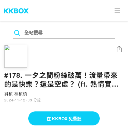
分享
#178. 一夕之間粉絲破萬！流量帶來
的是快樂？還是空虛？ (ft. 熱情實驗
室 Passion)
斜槓 槓槓槓
2024-11-12
·
33 分鐘
在 KKBOX 免費聽