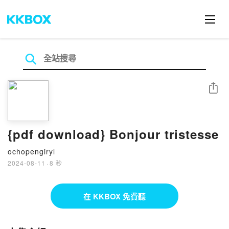
分享
{pdf download} Bonjour tristesse
ochopengiryl
2024-08-11
·
8 秒
在 KKBOX 免費聽