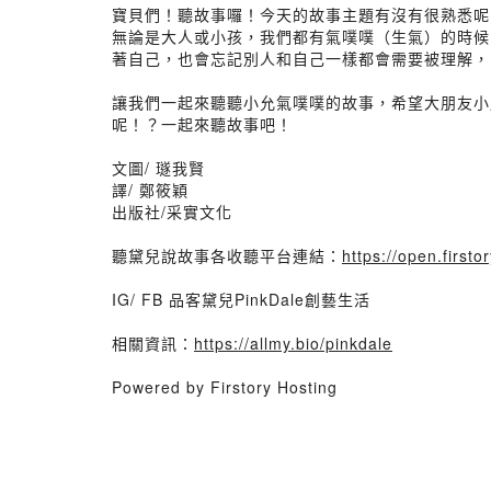
寶貝們！聽故事囉！今天的故事主題有沒有很熟悉呢
無論是大人或小孩，我們都有氣噗噗（生氣）的時候
著自己，也會忘記別人和自己一樣都會需要被理解，
讓我們一起來聽聽小允氣噗噗的故事，希望大朋友小
呢！？一起來聽故事吧！
文圖/ 璲我賢
譯/ 鄭筱穎
出版社/采實文化
聽黛兒說故事各收聽平台連結：
https://open.first
IG/ FB 品客黛兒PinkDale創藝生活
相關資訊：
https://allmy.bio/pinkdale
Powered by Firstory Hosting