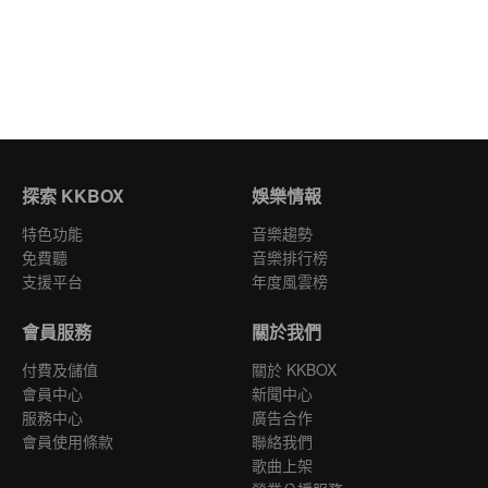
探索 KKBOX
娛樂情報
特色功能
音樂趨勢
免費聽
音樂排行榜
支援平台
年度風雲榜
會員服務
關於我們
付費及儲值
關於 KKBOX
會員中心
新聞中心
服務中心
廣告合作
會員使用條款
聯絡我們
歌曲上架