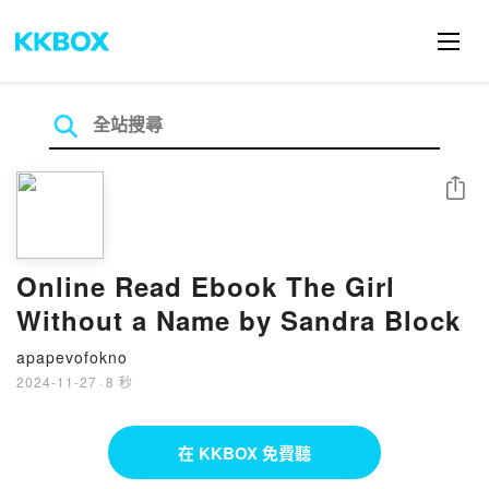
分享
Online Read Ebook The Girl
Without a Name by Sandra Block
apapevofokno
2024-11-27
·
8 秒
在 KKBOX 免費聽