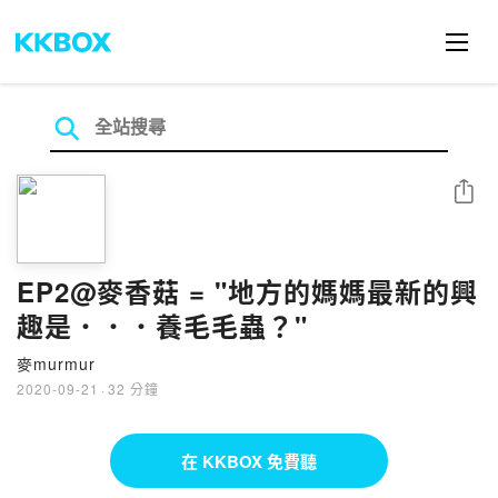
分享
EP2@麥香菇 = "地方的媽媽最新的興
趣是．．．養毛毛蟲？"
麥murmur
2020-09-21
·
32 分鐘
在 KKBOX 免費聽