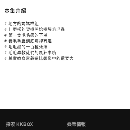
本集介紹
# 地方的媽媽群組
# 什麼樣的契機開始接觸毛毛蟲
# 第一隻毛毛蟲的下場
# 養毛毛蟲到底哪裡有趣
# 毛毛蟲的一百種死法
# 毛毛蟲教徒們的瘋狂事蹟
# 其實教育意義遠比想像中的還要大
探索 KKBOX
娛樂情報