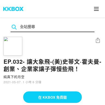
分享
EP.032- 讓大象飛-(美)史蒂文·霍夫曼-
創業、企業家讓子彈慢些飛！
純真下的月空
2021-05-07
·
1 小時 6 分鐘
在 KKBOX 免費聽