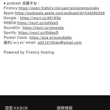
● podcast 收聽平台：
Firstory:
https://open.firstory.me/user/sinceremoonsky
Apple:
https://podcasts.apple.com/podcast/id1534092509
Google：
https://reurl.cc/d519Xq
KKBOX:
https://reurl.cc/odVpe3
SoundOn:
https://reurl.cc/gmex0p
Spotify:
https://reurl.cc/KjdqpR
Pocket Casts:
https://pca.st/pueu8a9q
邀約(/◕ヮ◕)/ email:
a201215han@gmail.com
Powered by Firstory Hosting
探索 KKBOX
娛樂情報