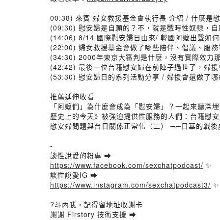
00:38) 來賓 婦女救援基金會執行長 介紹 / 什麼是
(09:30) 慰安婦是自願的？不，就是戰時性奴隸，
(14:06) 8/14 國際慰安婦日由來/ 韓國阿嬤
(22:00) 婦女救援基金會做了哪些陪伴、倡議、服務
(34:30) 2000年東京大審判是什麼，沒有實際效
(42:42) 最後一位台籍慰安婦在前陣子過世了，婦
(53:30) 慰安婦日的系列活動分享 / 婦援會還做了
推薦延伸收看
「阿嬤們」為什麼會成為「慰安婦」？一起來聽深埋 
歷史上的今天》被強迫提供性服務的人們：台籍慰安
慰安婦問題與台日關係正常化（二） ──日華的戰
-
談性說愛的粉專 ➡️
https://www.facebook.com/sexchatpodcast/
✨
談性說愛IG ➡️
https://www.instagram.com/sexchatpodcast3/
✨
?斗內我，記得留地址收謝卡
謝謝 Firstory 技術支援 ➡️