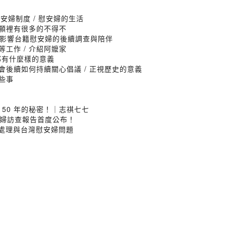
慰安婦制度 / 慰安婦的生活
自願裡有很多的不得不
出聲如何影響台籍慰安婦的後續調查與陪伴
等工作 / 介紹阿嬤家
力那有什麼樣的意義
援會後續如何持續關心倡議 / 正視歷史的意義
哪些事
50 年的秘密！｜志祺七七
婦訪查報告首度公布！
後處理與台灣慰安婦問題