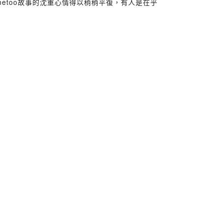
etoo故事的沈重心情得以稍稍平復，有人是在乎