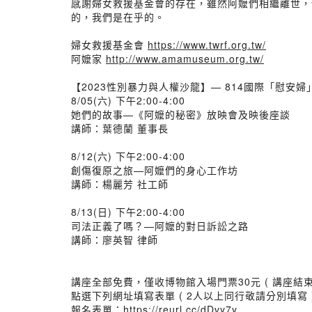
感謝婦女救援基金會的存在，雖然阿嬤們相繼離世，
的，我們是在乎的。
婦女救援基金會
https://www.twrf.org.tw/
阿嬤家
http://www.amamuseum.org.tw/
【2023性別暴力與人權沙龍】— 814國際「慰安
8/05(六) 下午2:00-4:00
她們的故事—《阿嬤的秘密》放映會及映後座談
講師：葉德蘭 董事長
8/12(六) 下午2:00-4:00
創傷復原之旅—阿嬤們的身心工作坊
講師：楊麗芳 社工師
8/13(日) 下午2:00-4:00
司法正義了嗎？—阿嬤的對日訴訟之路
講師：廖英智 律師
講座全部免費，僅收博物館入場門票30元 ( 講座結
點選下列網址填寫表單 ( 2人以上同行敬請分別填寫
報名表單：
https://reurl.cc/dDvy7y