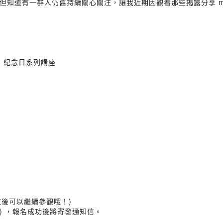
但知道有一群人仍舊持續關心關注，讓我近期因觀看那些揭露分享 m
婦」紀念日系列講座
束後可以繼續參觀哦！)
 ) ，報名成功後將寄發通知信。