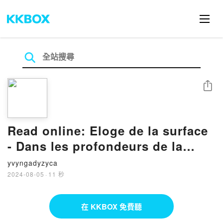
分享
Read online: Eloge de la surface
- Dans les profondeurs de la
téléréalité
yvyngadyzyca
2024-08-05
·
11 秒
在 KKBOX 免費聽