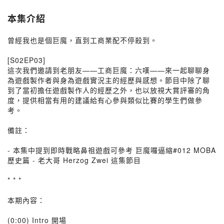
本集介紹
曾經我也是個巨魔，直到工商業配不停殺到。
[S02EP03]
這次我們邀請到老朋友——工商巨魔：六嘆——來一起聊聊身
為遊戲製作者與身為遊戲實況主的經歷與感想。節目中除了聊
到了當初擔任遊戲製作人的經歷之外，也以放視大賞評審的角
度，提供相當有用的建議給有心參與類似比賽的學生們做參
考。
備註：
- 本集中提到即時戰略鼻祖遊戲可參考 巨魔囉逼縮#012 MOBA
歷史篇 - 老大哥 Herzog Zwei 這集節目
* * *
本期內容：
(0:00) Intro 開場