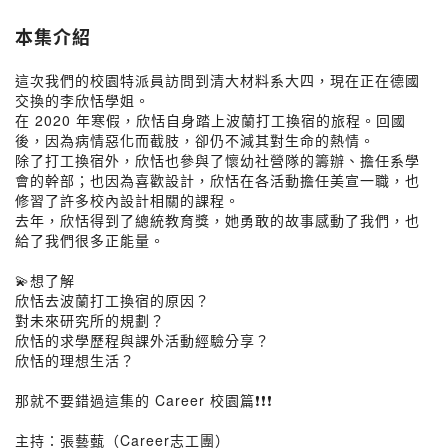
本集介紹
這次我們的校園特派員訪問到清大材料系大四，現在正在德國
交換的李欣恬學姐。
在 2020 年寒假，欣恬自身踏上波蘭打工換宿的旅程。回國
後，因為病情惡化而截肢，卻仍不減其對生命的熱情。
除了打工換宿外，欣恬也參與了懷幼社營隊的籌辦、擔任系學
會的幹部；也因為喜歡設計，欣恬在各活動擔任美宣一職，也
修習了許多校內設計相關的課程。
去年，欣恬得到了總統教育獎，她勇敢的故事感動了我們，也
給了我們很多正能量。
💫想了解
欣恬去波蘭打工換宿的原因？
對未來研究所的規劃？
欣恬的求學歷程與課外活動經驗分享？
欣恬的理想生活？
那就不要錯過這集的 Career 校園篇❗❗❗
主持：張藝薽（Career志工團）