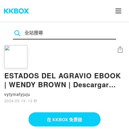
分享
ESTADOS DEL AGRAVIO EBOOK
| WENDY BROWN | Descargar
libro PDF EPUB
vytymafyjuju
2024-05-19
·
13 秒
在 KKBOX 免費聽