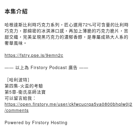
本集介紹
哈根達斯比利時巧克力系列，匠心選用72%可可含量的比利時
巧克力，那綿密的冰淇淋口感，再加上薄脆的巧克力脆片，苦
甜交織，完美呈現黑巧克力的濃郁香醇，是專屬成熟大人系的
奢華風味。
https://fstry.pse.is/9emn2c
—— 以上為 Firstory Podcast 廣告 ——
［哈利波特］
第四集-火盃的考驗
第5章-衛氏巫師法寶
可以留言給我：
https://open.firstory.me/user/ckfwcucrqa5va0800bhqlw0j2
/comments
Powered by Firstory Hosting