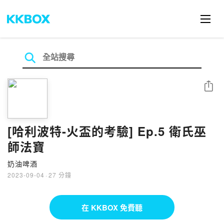
分享
[哈利波特-火盃的考驗] Ep.5 衛氏巫
師法寶
奶油啤酒
2023-09-04
·
27 分鐘
在 KKBOX 免費聽