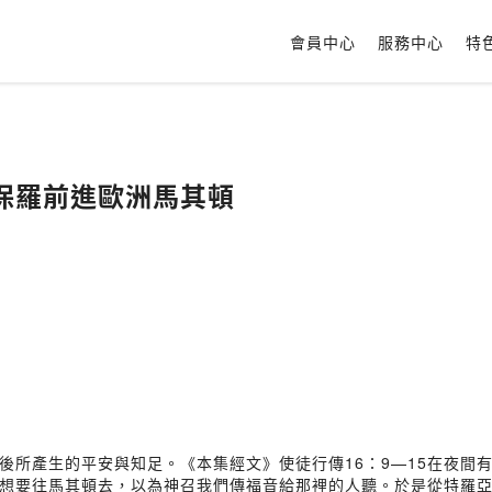
會員中心
服務中心
特
保羅前進歐洲馬其頓
後所產生的平安與知足。《本集經文》使徒行傳16：9—15在夜間
想要往馬其頓去，以為神召我們傳福音給那裡的人聽。於是從特羅