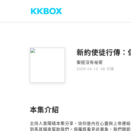
新約使徒行傳：
聖經沒有祕密
2026-04-12
·
38 分鐘
本集介紹
主持人曾陽晴本集分享，信仰是內在心靈與上帝連結
到馬其頓來幫助我們。保羅既看見這異象，我們隨即