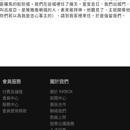
是羅馬的駐防城。我們在這城裡住了幾天。當安息日，我們出城門
叫呂底亞，是推雅推喇城的人，素來敬拜神。他聽見了，主就開導
你們若以為我是忠心事主的），請到我家裡來住。於是強留我們。
會員服務
關於我們
付費及儲值
關於 KKBOX
會員中心
新聞中心
服務中心
廣告合作
會員使用條款
聯絡我們
歌曲上架
營業公播服務
人才招募