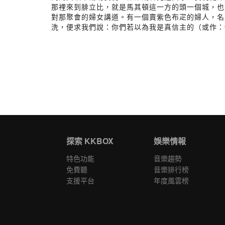
那裡來到腓立比，就是馬其頓這一方的頭一個城，也
對那聚會的婦女講道。有一個賣紫色布疋的婦人，名
洗，便求我們說：你們若以為我是真信主的（或作：
探索 KKBOX
娛樂情報
特色功能
音樂趨勢
免費聽
音樂排行榜
支援平台
年度風雲榜