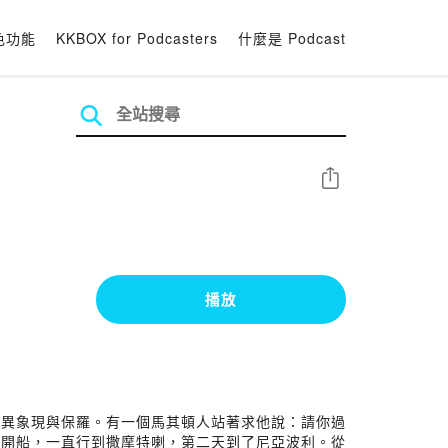
色功能
KKBOX for Podcasters
什麼是 Podcast
分享
播放
有異象現與保羅。有一個馬其頓人站著求他說：請你過
亞開船，一直行到撒摩特喇，第二天到了尼亞波利。從