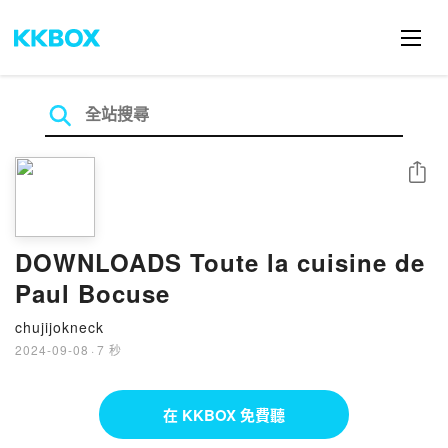
分享
DOWNLOADS Toute la cuisine de
Paul Bocuse
chujijokneck
2024-09-08
·
7 秒
在 KKBOX 免費聽