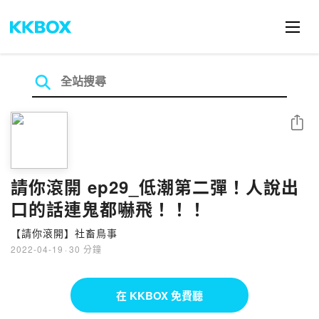
分享
請你滾開 ep29_低潮第二彈！人說出
口的話連鬼都嚇飛！！！
【請你滾開】社畜鳥事
2022-04-19
·
30 分鐘
在 KKBOX 免費聽