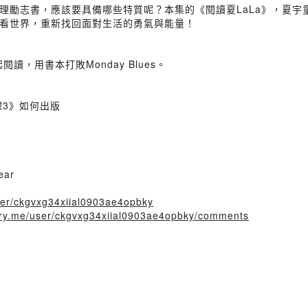
理勵志書，應該要具備哪些特質呢？本集的《閱讀夏LaLa》，夏宇
看世界，重新找回面對生活的勇氣與能量！
，用書本打敗Monday Blues。
課3》如何出版
ear
user/ckgvxg34xiial0903ae4opbky
tory.me/user/ckgvxg34xiial0903ae4opbky/comments