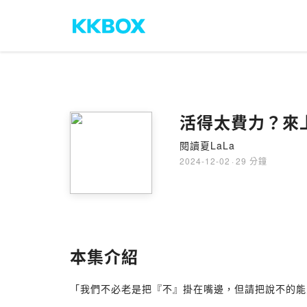
活得太費力？來上
閱讀夏LaLa
2024-12-02
·
29 分鐘
本集介紹
「我們不必老是把『不』掛在嘴邊，但請把說不的能