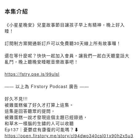
本集介紹
《小星星晚安》兒童故事節目讓孩子早上有精神，晚上好入
睡！
訂閱制方案開通新訂戶可以免費聽30天線上所有故事囉！
還在等什麼呢？快快一起加入會員，讓我們一起白天聽童話大
亂鬥，晚上聽晚安睡眠音樂故事吧！
https://fstry.pse.is/99ulsl
—— 以上為 Firstory Podcast 廣告 ——
好久不見!!!
被雞蛋糕催了好久才打算上這集。
這集是回答聽眾的提問，
被雞蛋糕一說才發現這個主題已經錄過，
和草木一樣腦的生鏽的人可以收聽
Ep137｜憂鬱症有康復的可能嗎？⬇️
https://open.firstory.me/story/cl94dwo340csl01x90h2x5u3