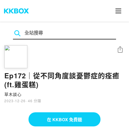
分享
Ep172｜從不同角度談憂鬱症的痊癒
(ft.雞蛋糕)
草木談心
2023-12-26
·
46 分鐘
在 KKBOX 免費聽