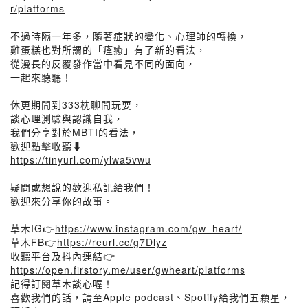
r/platforms
不過時隔一年多，隨著症狀的變化、心理師的轉換，
雞蛋糕也對所謂的「痊癒」有了新的看法，
從漫長的反覆發作當中看見不同的面向，
一起來聽聽！
休更期間到333枕聊間玩耍，
談心理測驗與認識自我，
我們分享對於MBTI的看法，
歡迎點擊收聽⬇️
https://tinyurl.com/ylwa5vwu
疑問或想說的歡迎私訊給我們！
歡迎來分享你的故事。
草木IG👉
https://www.instagram.com/gw_heart/
草木FB👉
https://reurl.cc/g7Dlyz
收聽平台及抖內連結👉
https://open.firstory.me/user/gwheart/platforms
記得訂閱草木談心喔！
喜歡我們的話，請至Apple podcast、Spotify給我們五顆星，