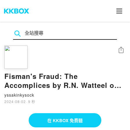
分享
Fisman's Fraud: The
Accomplices by R.N. Watteel on
Ipad
yssakinkysock
2024-08-02
·
9 秒
在 KKBOX 免費聽