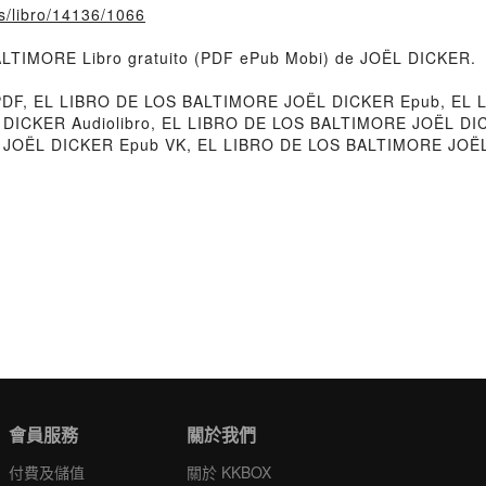
fs/libro/14136/1066
ALTIMORE Libro gratuito (PDF ePub Mobi) de JOËL DICKER.
DF, EL LIBRO DE LOS BALTIMORE JOËL DICKER Epub, EL 
L DICKER Audiolibro, EL LIBRO DE LOS BALTIMORE JOËL D
 JOËL DICKER Epub VK, EL LIBRO DE LOS BALTIMORE JOËL 
會員服務
關於我們
付費及儲值
關於 KKBOX