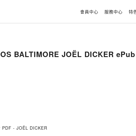
會員中心
服務中心
特
LOS BALTIMORE JOËL DICKER ePub 
r PDF - JOËL DICKER