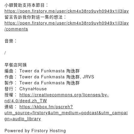
小額贊助支持本節目：
https://open.firstory.me/user/ckm4x38ro9uyh0949x1il3lav
留言告訴我你對這一集的想法：
https://open.firstory.me/user/ckm4x38ro9uyh0949x1il3lav
/comments
音樂：
/
早餐店阿姨
編曲： Tower da Funkmasta 陶逸群
作曲： Tower da Funkmasta 陶逸群, JRVS
製作： Tower da Funkmasta 陶逸群
發行： ChynaHouse
授權：
https://creativecommons.org/licenses/by-
nd/4.0/deed.zh_TW
連結：
https://kkbox.fm/pscreh?
utm_source=firstory&utm_medium=podcast&utm_campai
gn=audio_library
Powered by Firstory Hosting