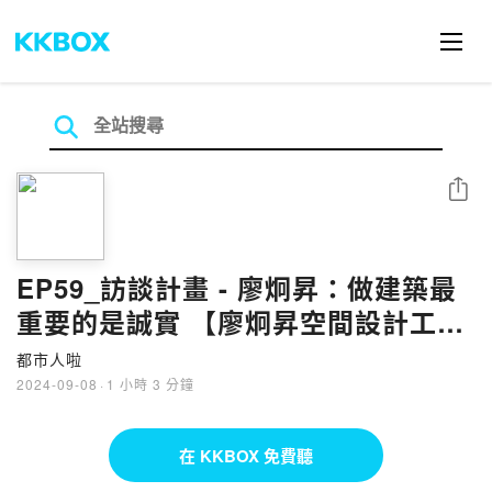
分享
EP59_訪談計畫 - 廖炯昇：做建築最
重要的是誠實 【廖炯昇空間設計工
坊】
都市人啦
2024-09-08
·
1 小時 3 分鐘
在 KKBOX 免費聽