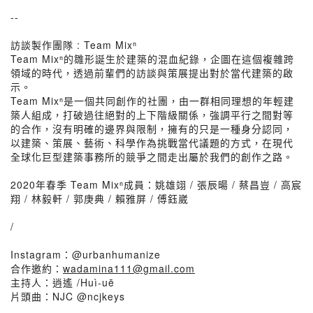
--
訪談製作團隊 : Team Mixⁿ
Team Mixⁿ的雛形誕生於建築的混血紀錄，企圖在這個複雜跨
領域的時代，透過前輩們的訪談與策展提出對於當代建築的啟
示。
Team Mixⁿ是一個共同創作的社團，由一群相同理想的年輕建
築人組成，打破過往絕對的上下階級關係，強調平行之間對等
的合作，沒有明確的邊界與限制，擁有的只是一種身分認同，
以建築、策展、藝術、科學作為挑戰當代議題的方式，在現代
全球化巨型建築事務所的競爭之間走出屬於我們的創作之路。
2020年春季 Team Mixⁿ成員：姚雄翊 / 張辰暘 / 蔡昌豈 / 高宸
翔 / 林毅軒 / 郭庚典 / 賴雅屏 / 傅鈺崴
/
Instagram：@urbanhumanize
合作邀約：
wadamina111@gmail.com
主持人：逍遙 /Huì-uē
片頭曲：NJC @ncjkeys