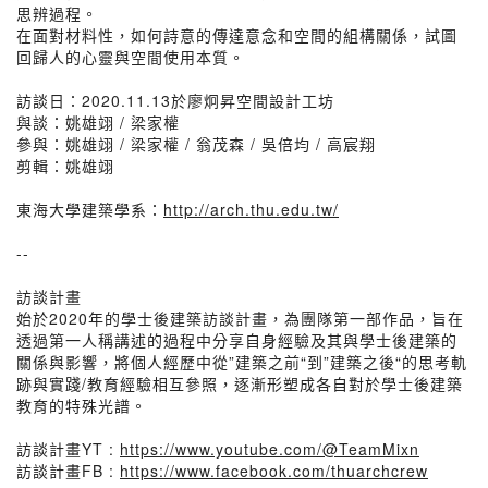
思辨過程。
在面對材料性，如何詩意的傳達意念和空間的組構關係，試圖
回歸人的心靈與空間使用本質。
訪談日：2020.11.13於廖炯昇空間設計工坊
與談：姚雄翊 / 梁家權
參與：姚雄翊 / 梁家權 / 翁茂森 / 吳倍均 / 高宸翔
剪輯：姚雄翊
東海大學建築學系：
http://arch.thu.edu.tw/
--
訪談計畫
始於2020年的學士後建築訪談計畫，為團隊第一部作品，旨在
透過第一人稱講述的過程中分享自身經驗及其與學士後建築的
關係與影響，將個人經歷中從”建築之前“到”建築之後“的思考軌
跡與實踐/教育經驗相互參照，逐漸形塑成各自對於學士後建築
教育的特殊光譜。
訪談計畫YT :
https://www.youtube.com/@TeamMixn
訪談計畫FB :
https://www.facebook.com/thuarchcrew