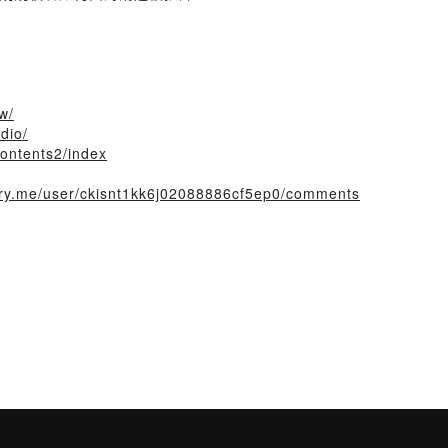
w/
dio/
contents2/index
tory.me/user/ckisnt1kk6j02088886cf5ep0/comments