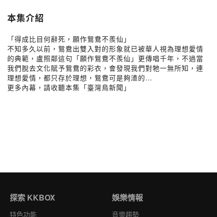
本集介紹
「得成比目何辭死，願作鴛鴦不羨仙」
不知多久以前，鴛鴦出雙入對的形象就已被華人視為理想愛情
的典範，盧照鄰這句「願作鴛鴦不羨仙」更傳唱千年，不過當
我們脫去文化賦予鴛鴦的彩衣，會發現我們對牠一無所知，連
理想愛情，都只存於理想，鴛鴦可是夠渣的…
更多內幕，請收聽本集「臺灣鳥新聞」
探索 KKBOX
娛樂情報
特色功能
音樂趨勢