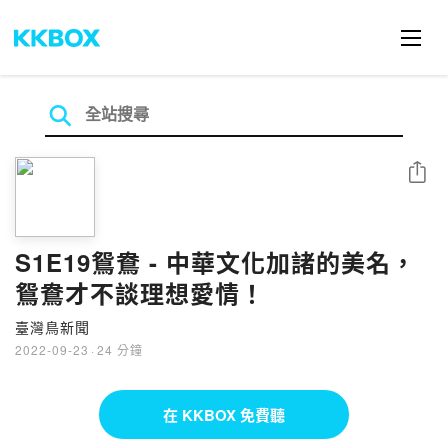
分享
S1E19鴛鴦 - 中華文化加諸的美名，
鴛鴦才不談理想愛情！
臺灣鳥新聞
2022-09-23
·
24 分鐘
在 KKBOX 免費聽