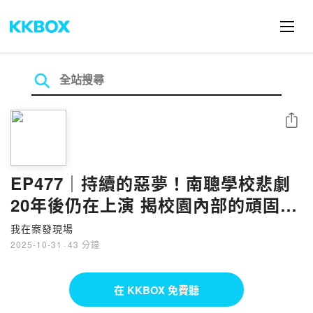
分享
EP477｜持續的惡夢！南聰學校悲劇
20年後仍在上演 揭校園內部的頑固腐
敗｜台南啟聰性侵案●下
我在案發現場
2025-10-31
·
43 分鐘
在 KKBOX 免費聽