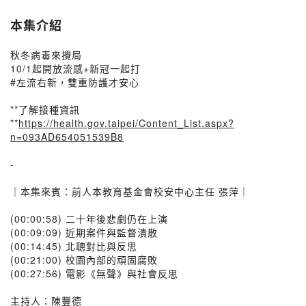
本集介紹
秋冬病毒來攪局
10/1起開放流感+新冠一起打
#左流右新，雙重防護才安心
**了解接種資訊
**
https://health.gov.taipei/Content_List.aspx?
n=093AD654051539B8
-
｜本集來賓：前人本教育基金會校安中心主任 張萍｜
(00:00:58) 二十年後悲劇仍在上演
(00:09:09) 近期案件與監督潰散
(00:14:45) 北聰對比與反思
(00:21:00) 校園內部的頑固腐敗
(00:27:56) 電影《無聲》與社會反思
主持人：陳豐德